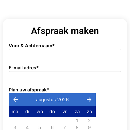
Afspraak maken
Voor & Achternaam
*
E-mail adres
*
Plan uw afspraak
*
augustus 2026
ma
di
wo
do
vr
za
zo
1
2
3
4
5
6
7
8
9