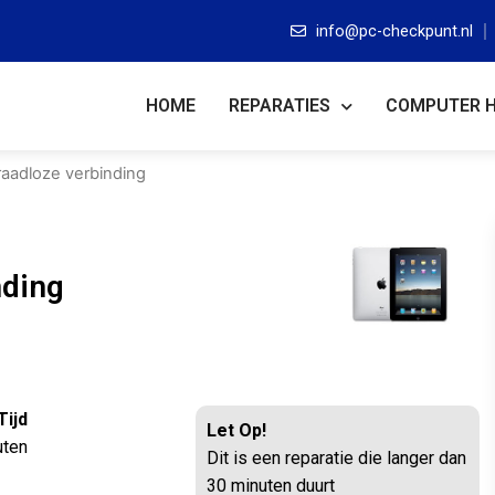
info@pc-checkpunt.nl
HOME
REPARATIES
COMPUTER 
raadloze verbinding
nding
Tijd
Let Op!
uten
Dit is een reparatie die langer dan
30 minuten duurt