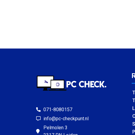
T
T
L
071-8080157
C
info@pc-checkpunt.nl
S
Pelmolen 3
P