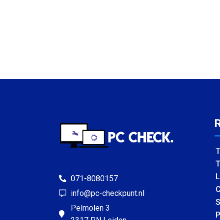
T
T
L
071-8080157
C
info@pc-checkpunt.nl
S
Pelmolen 3
P