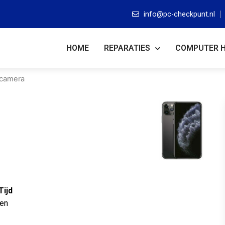
info@pc-checkpunt.nl
HOME
REPARATIES
COMPUTER 
rcamera
Tijd
ten