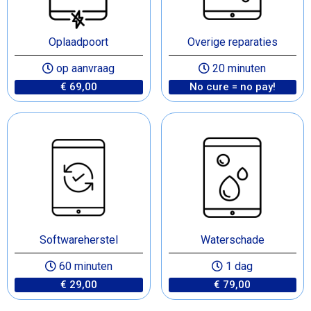
Oplaadpoort
Overige reparaties
op aanvraag
20 minuten
€ 69,00
No cure = no pay!
Softwareherstel
Waterschade
60 minuten
1 dag
€ 29,00
€ 79,00