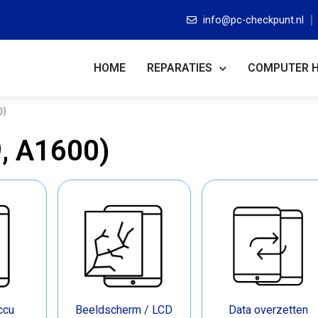
info@pc-checkpunt.nl
HOME
REPARATIES
COMPUTER 
0)
9, A1600)
accu
Beeldscherm / LCD
Data overzetten