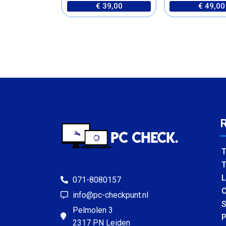
€ 39,00
€ 49,00
T
T
L
071-8080157
C
info@pc-checkpunt.nl
S
Pelmolen 3
P
2317 PN Leiden