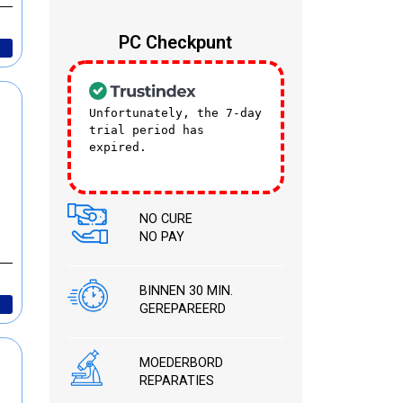
PC Checkpunt
Unfortunately, the 7-day
trial period has
expired.
Check our
subscription plans! >>
NO CURE
NO PAY
BINNEN 30 MIN.
GEREPAREERD
MOEDERBORD
REPARATIES