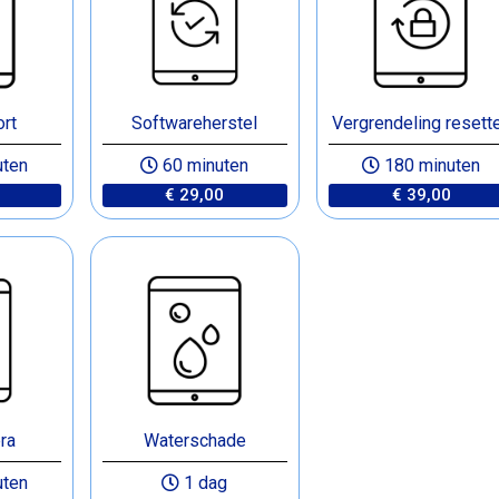
rt
Softwareherstel
Vergrendeling resett
uten
60 minuten
180 minuten
€ 29,00
€ 39,00
ra
Waterschade
uten
1 dag