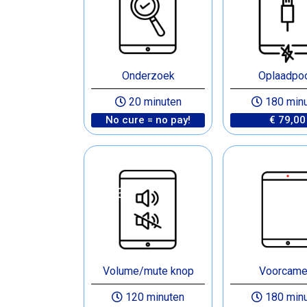
Onderzoek
Oplaadpoo
20 minuten
180 min
No cure = no pay!
€ 79,00
Volume/mute knop
Voorcame
120 minuten
180 min