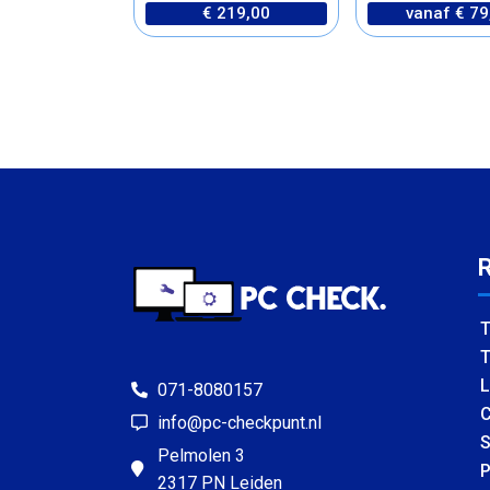
€ 219,00
vanaf € 79
T
T
L
071-8080157
C
info@pc-checkpunt.nl
S
Pelmolen 3
P
2317 PN Leiden