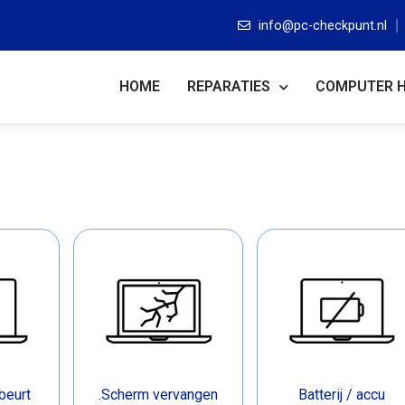
info@pc-checkpunt.nl
HOME
REPARATIES
COMPUTER 
beurt
.Scherm vervangen
Batterij / accu