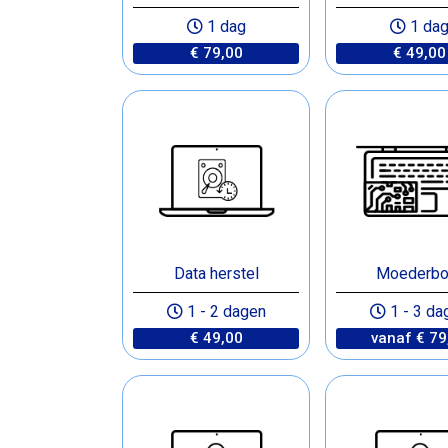
1 dag
1 da
€ 79,00
€ 49,00
Data herstel
Moederbo
1 - 2 dagen
1 - 3 da
€ 49,00
vanaf € 79