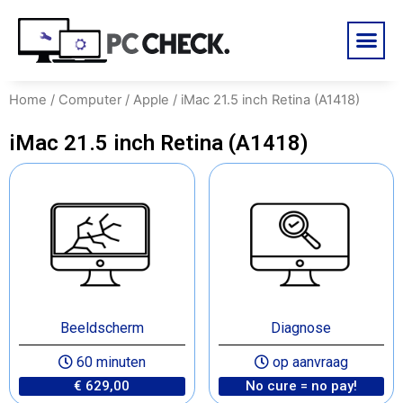
Home
/
Computer
/
Apple
/ iMac 21.5 inch Retina (A1418)
iMac 21.5 inch Retina (A1418)
Beeldscherm
Diagnose
60 minuten
op aanvraag
€ 629,00
No cure = no pay!